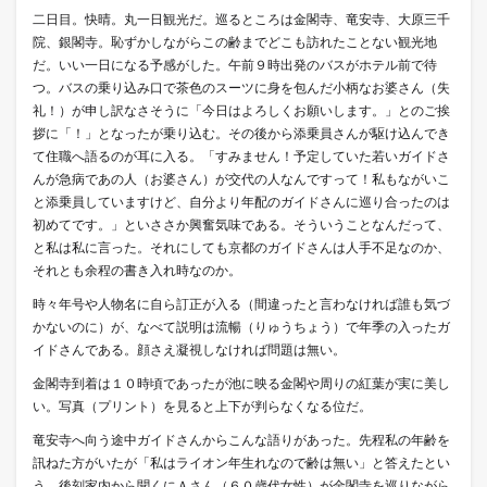
二日目。快晴。丸一日観光だ。巡るところは金閣寺、竜安寺、大原三千
院、銀閣寺。恥ずかしながらこの齢までどこも訪れたことない観光地
だ。いい一日になる予感がした。午前９時出発のバスがホテル前で待
つ。バスの乗り込み口で茶色のスーツに身を包んだ小柄なお婆さん（失
礼！）が申し訳なさそうに「今日はよろしくお願いします。」とのご挨
拶に「！」となったが乗り込む。その後から添乗員さんが駆け込んでき
て住職へ語るのが耳に入る。「すみません！予定していた若いガイドさ
んが急病であの人（お婆さん）が交代の人なんですって！私もながいこ
と添乗員していますけど、自分より年配のガイドさんに巡り合ったのは
初めてです。」といささか興奮気味である。そういうことなんだって、
と私は私に言った。それにしても京都のガイドさんは人手不足なのか、
それとも余程の書き入れ時なのか。
時々年号や人物名に自ら訂正が入る（間違ったと言わなければ誰も気づ
かないのに）が、なべて説明は流暢（りゅうちょう）で年季の入ったガ
イドさんである。顔さえ凝視しなければ問題は無い。
金閣寺到着は１０時頃であったが池に映る金閣や周りの紅葉が実に美し
い。写真（プリント）を見ると上下が判らなくなる位だ。
竜安寺へ向う途中ガイドさんからこんな語りがあった。先程私の年齢を
訊ねた方がいたが「私はライオン年生れなので齢は無い」と答えたとい
う。後刻家内から聞くにＡさん（６０歳代女性）が金閣寺を巡りながら