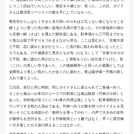
しつこく訊ねていたらしい。推定８４歳とか、笑った。この日、ガイド
さんは鹿児島ツーリストの旗を手にしていなかった。
竜安寺からしばらくすると谷川添いのそれほど広くない道となりそこを
縫うように登った先の狭い盆地が大原の里であった。その昔福井の海か
ら京都へ鯖（さば）を運んだ鯖街道にある。駐車場から三千院までかな
り急な山坂で手すりをつかまえながら登る。ここは昔むかし「京都大原
三千院、恋に疲れた女がひとり…」と流行歌に歌われ有名になったとこ
ろでもある。六十歳過ぎた男共どもが屯（たむろ）して「京都ヨボヨボ
三千院、齢に疲れた男がひとり…」と替歌をうたい自分達でうけた。苔
（こけ）の美しい寺であった。この後銀閣寺へと回ったが庭園としては
金閣寺より美しい気がしたが歩くのに疲れた。夜は森伊蔵一升瓶の差し
入れで盛り上った。
三日目。前日と同じ時刻、同じガイドさんに迎えられて二条城へ向う。
そこから嵐山へが本日のコースで日程表には嵐山散策（竹林の小径）と
あった。目的地が近づくにつれ車の渋滞は激しくなり、駐車場附近から
ウンザリする程の人混みである。竹林へ向うが旗を持つガイドさんを見
失いそうになる頃誰かの「旗持ちを替ってやれ！」の声で大きめの女性
が旗持ちを交代する。とても竹林散策という趣ではなく、早々に渡月橋
へ引き返したが人波の絶えることはなかった。