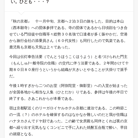
い。ひとも・・・？
『秋の京都』 十一月中旬、京都へ２泊３日の旅をした。目的は本山
（西本願寺）への団体参拝である。寺の団体であるから日頃顔をつき合
せている門信徒や住職等々総勢３０名強で口達者が多く賑やかだ。空港
から旅行会社の添乗員さん（６０代女性）も同行したので気楽である。
鹿児島も京都も天気は上々であった。
今回は伝灯奉告法要（でんとうほうこくほうよう）と名づけられた門主
（もんしゅ/一般寺院の住職）の交代に伴う法要である。２年間かけて十
期８０日８０座行うというから組織が大きいとやることが大掛りで派手
だ。
午後１時すぎから二つのお堂（阿弥陀堂・御影堂）への入堂が始まった
が全国各地から相当な人集（ひとだか）りである。参拝は午後の半日で
終了する。さあこれからが本番である。
宿は京都駅近くのリーガロイヤルホテル京都に連泊である。この時節こ
の一流（？）のホテルを確保するのはなかなか難しいのだと我が住職は
ハナタカさんでドヤ顔であった。この齢で女房殿も同伴とくれば夜の京
都へ繰り出す元気もなくコンビニで手に入れた焼酎五合瓶で酔い、早目
の就寝となる。