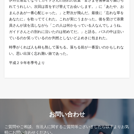
伊丹空港近くなってガイドさんの別れの言葉「皆さまを無事送り届けら
れてうれしい。次回は首をすげ替えてお会いします。」に「あたや、お
まんさあが一番心配じゃった。」と野次が飛んだ。最後に「忘れな草を
あなたに」を歌っててくれた。これが実にうまかった。後を受けて添乗
員さんが涙を流しながら「この人は何かもっている人なんでしょうね。
ガイドさんとの別れに泣いたのは初めてだ。」と語る。バスの中は泣い
ているのか笑っているのか判然としないどよめきに包まれた。
時季がくれば人も柿も熟して落ちる。落ちる前が一番旨いのかもしれな
い。思い出深く忘れ難い旅であった。
平成２９年冬季号より
お問い合わせ
ご質問やご相談、当法人に関するご質問等ございましたら以下よりお気
軽にお問い合わせください。